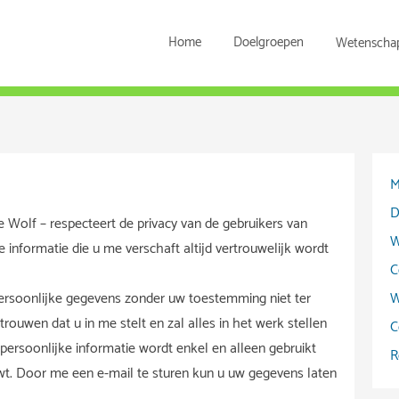
Home
Doelgroepen
Wetenscha
M
D
 Wolf – respecteert de privacy van de gebruikers van
W
e informatie die u me verschaft altijd vertrouwelijk wordt
C
ersoonlijke gegevens zonder uw toestemming niet ter
W
rouwen dat u in me stelt en zal alles in het werk stellen
C
ersoonlijke informatie wordt enkel en alleen gebruikt
R
wt. Door me een e-mail te sturen kun u uw gegevens laten