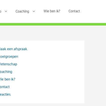
Wie ben ik?
Contact
p
Coaching
aak een afspraak
oelgroepen
etenschap
oaching
ie ben ik?
ontact
eacties